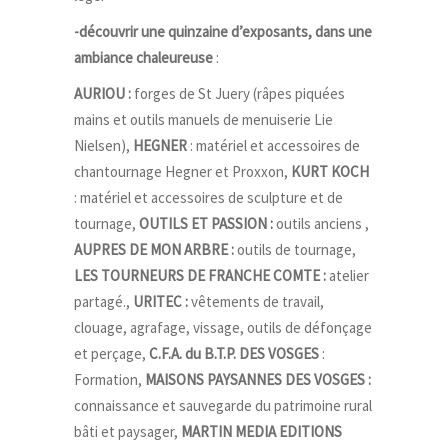
-découvrir une quinzaine d’exposants, dans une
ambiance chaleureuse
:
AURIOU :
forges de St Juery (râpes piquées
mains et outils manuels de menuiserie Lie
Nielsen),
HEGNER
: matériel et accessoires de
chantournage Hegner et Proxxon,
KURT KOCH
: matériel et accessoires de sculpture et de
tournage,
OUTILS ET PASSION :
outils anciens ,
AUPRES DE MON ARBRE :
outils de tournage,
LES TOURNEURS DE FRANCHE COMTE :
atelier
partagé.,
URITEC :
vêtements de travail,
clouage, agrafage, vissage, outils de défonçage
et perçage,
C.F.A. du B.T.P. DES VOSGES
:
Formation,
MAISONS PAYSANNES DES VOSGES :
connaissance et sauvegarde du patrimoine rural
bâti et paysager,
MARTIN MEDIA EDITIONS