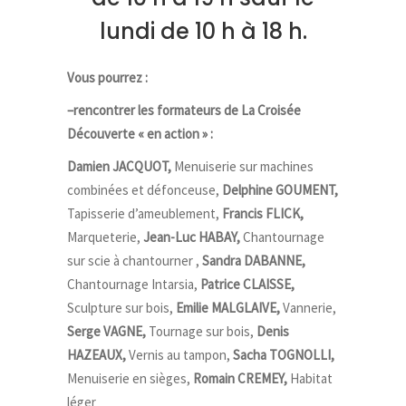
lundi de 10 h à 18 h.
Vous pourrez :
–
rencontrer les formateurs de La Croisée
Découverte « en action » :
Damien JACQUOT,
Menuiserie sur machines
combinées et défonceuse,
Delphine GOUMENT,
Tapisserie d’ameublement,
Francis FLICK,
Marqueterie,
Jean-Luc HABAY,
Chantournage
sur scie à chantourner ,
Sandra DABANNE,
Chantournage Intarsia,
Patrice CLAISSE,
Sculpture sur bois,
Emilie MALGLAIVE,
Vannerie,
Serge VAGNE,
Tournage sur bois,
Denis
HAZEAUX,
Vernis au tampon,
Sacha TOGNOLLI,
Menuiserie en sièges,
Romain CREMEY,
Habitat
léger